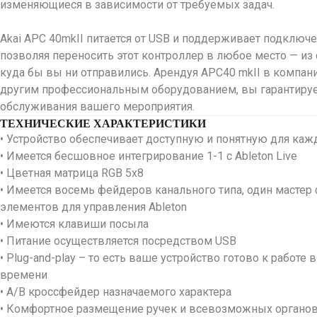
изменяющиеся в зависимости от требуемых задач.
Akai APC 40mkII питается от USB и поддерживает подключен
позволяя переносить этот контроллер в любое место — из 
куда бы вы ни отправились. Арендуя APC40 mkII в компани
другим профессиональным оборудованием, вы гарантиру
обслуживания вашего мероприятия.
ТЕХНИЧЕСКИЕ ХАРАКТЕРИСТИКИ
• Устройство обеспечивает доступную и понятную для каждо
• Имеется бесшовное интегрирование 1-1 с Ableton Live
• Цветная матрица RGB 5х8
• Имеется восемь фейдеров канального типа, один мастер
элементов для управления Ableton
• Имеются клавиши посыла
• Питание осуществляется посредством USB
• Рlug-and-play – то есть ваше устройство готово к работе
времени
• A/B кроссфейдер назначаемого характера
• Комфортное размещение ручек и всевозможных органов