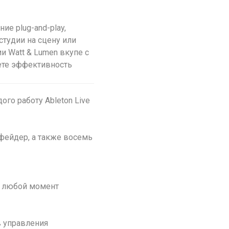
ие plug-and-play,
студии на сцену или
и Watt & Lumen вкупе с
ете эффективность
го работу Ableton Livе
 фейдер, а также восемь
 в любой момент
 управления