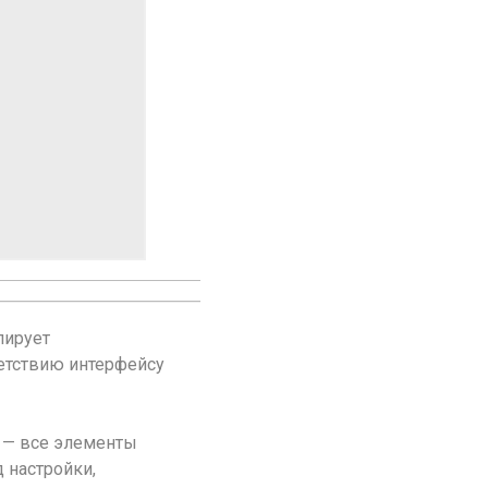
лирует
етствию интерфейсу
о — все элементы
 настройки,