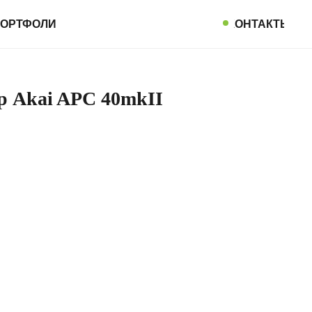
ОРТФОЛИО
КОНТАКТЫ
р Akai APC 40mkII